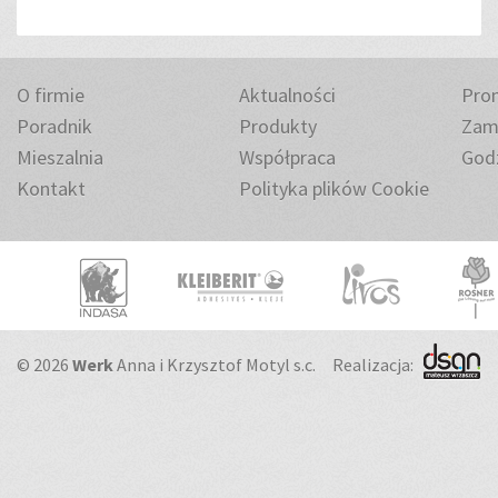
O firmie
Aktualności
Pro
Poradnik
Produkty
Zam
Mieszalnia
Współpraca
Godz
Kontakt
Polityka plików Cookie
© 2026
Werk
Anna i Krzysztof Motyl s.c.
Realizacja: