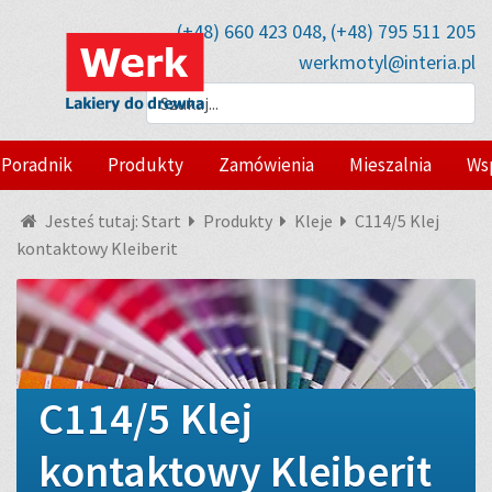
(+48) 660 423 048, (+48) 795 511 205
werkmotyl@interia.pl
Poradnik
Produkty
Zamówienia
Mieszalnia
Ws
Jesteś tutaj:
Start
Produkty
Kleje
C114/5 Klej
kontaktowy Kleiberit
C114/5 Klej
kontaktowy Kleiberit