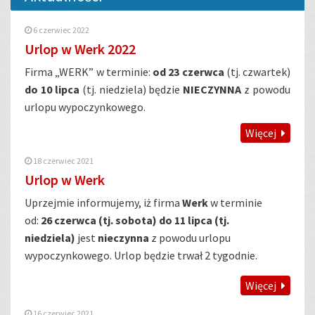
6 czerwiec 2022
Urlop w Werk 2022
Firma „WERK” w terminie:
od 23 czerwca
(tj. czwartek)
do 10 lipca
(tj. niedziela) będzie
NIECZYNNA
z powodu
urlopu wypoczynkowego.
Więcej
18 czerwiec 2021
Urlop w Werk
Uprzejmie informujemy, iż firma
Werk
w terminie
od:
26 czerwca (tj. sobota) do 11 lipca (tj.
niedziela)
jest
nieczynna
z powodu urlopu
wypoczynkowego. Urlop będzie trwał 2 tygodnie.
Więcej
16 czerwiec 2021